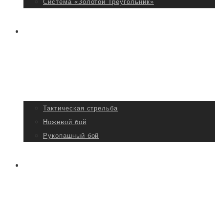
Система «Золотой Треугольник»
Подготовка
специалистов
Тактическая стрельба
Ножевой бой
Рукопашный бой
Оборудование
объектов