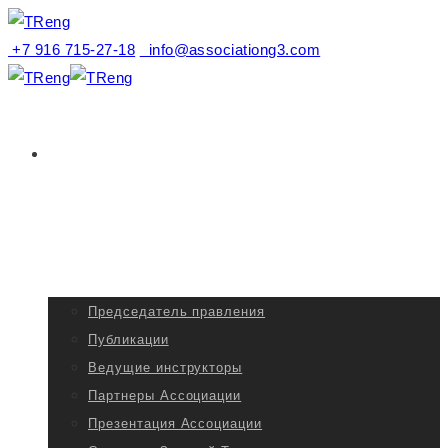
+7 916 715-27-18
info@associationg3.com
Ассоциация
G3
Председатель правления
Публикации
Ведущие инструкторы
Партнеры Ассоциации
Презентация Ассоциации