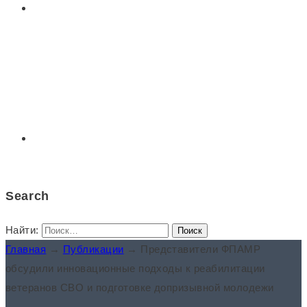
Контакты
ассоциации
Русский
Search
Найти:
Главная
→
Публикации
→
Представители ФПАМР
обсудили инновационные подходы к реабилитации
ветеранов СВО и подготовке допризывной молодежи