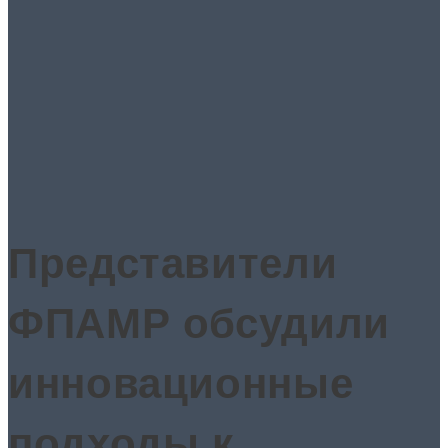
Представители
ФПАМР обсудили
инновационные
подходы к