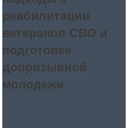
реабилитации
ветеранов СВО и
подготовке
допризывной
молодежи