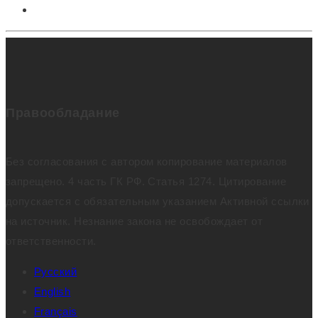
Правообладание
Без согласования с автором копирование материалов
запрещено. 4 часть ГК РФ. Статья 1274. Цитирование
допускается с обязательным указанием Активной ссылки
на источник. Незнание закона не освобождает от
ответственности.
Русский
English
Français