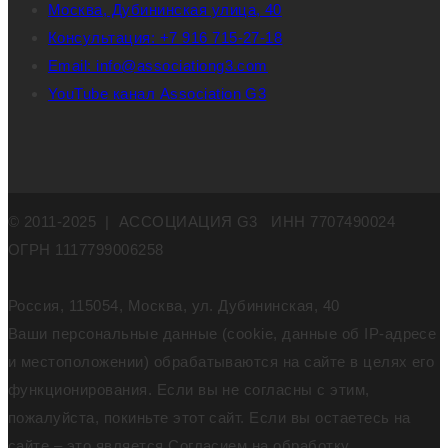
Москва, Дубининская улица, 40
Консультация: +7 916 715-27-18
Email: info@associationg3.com
YouTube канал Association G3
© 2011-2025 | АССОЦИАЦИЯ G3 ИНН 7707490024
ОГРН 1117799006258
Россия, 115054, Москва, ул. Дубининская, 40
Ваши персональные данные (cookie, данные об IP-адресе
и местоположении) обрабатываются на сайте в целях его
функционирования. Если вы не согласны с этим,
пожалуйста, покиньте этот сайт. Если вы остаетесь на
сайте – это является Согласием на обработку